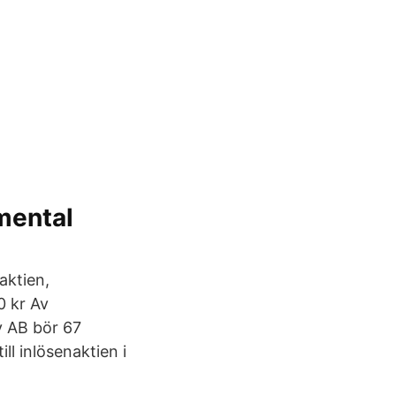
mental
aktien,
0 kr Av
ry AB bör 67
l inlösen­aktien i