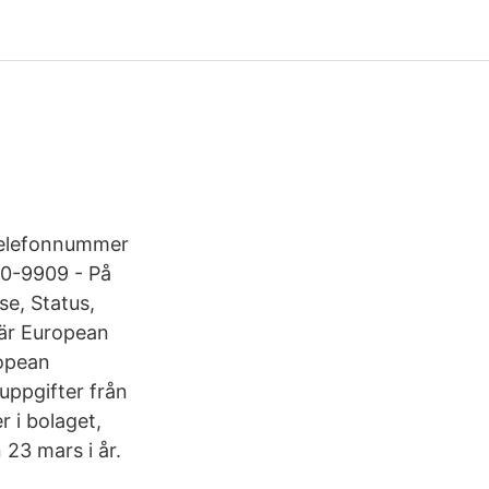
 Telefonnummer
10-9909 - På
se, Status,
är European
opean
uppgifter från
r i bolaget,
23 mars i år.