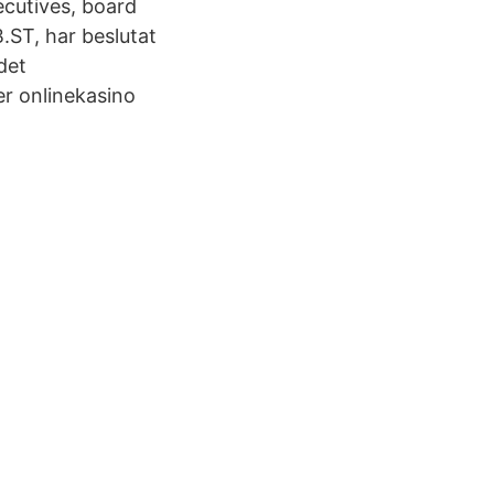
ecutives, board
ST, har beslutat
det
er onlinekasino