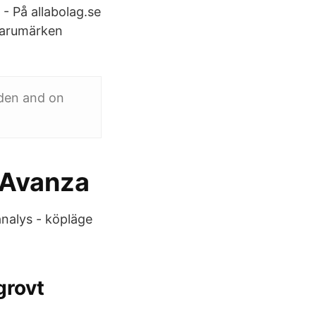
- På allabolag.se
 varumärken
eden and on
 Avanza
analys - köpläge
grovt