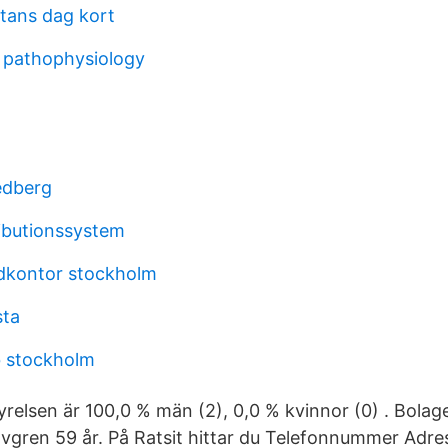
rtans dag kort
 pathophysiology
iedberg
ributionssystem
dkontor stockholm
sta
b stockholm
yrelsen är 100,0 % män (2), 0,0 % kvinnor (0) . Bolag
övgren 59 år. På Ratsit hittar du Telefonnummer Adre