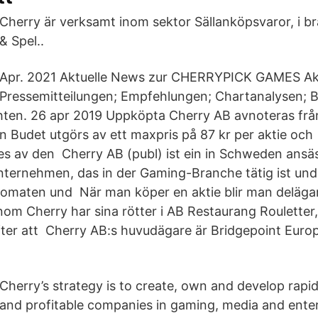
Cherry är verksamt inom sektor Sällanköpsvaror, i b
& Spel..
Apr. 2021 Aktuelle News zur CHERRYPICK GAMES Akti
Pressemitteilungen; Empfehlungen; Chartanalysen; Be
chten. 26 apr 2019 Uppköpta Cherry AB avnoteras fr
Budet utgörs av ett maxpris på 87 kr per aktie och
 av den Cherry AB (publ) ist ein in Schweden ansä
nternehmen, das in der Gaming-Branche tätig ist und
tomaten und När man köper en aktie blir man delägar
nom Cherry har sina rötter i AB Restaurang Roulette
fter att Cherry AB:s huvudägare är Bridgepoint Europ
Cherry’s strategy is to create, own and develop rapi
and profitable companies in gaming, media and ente