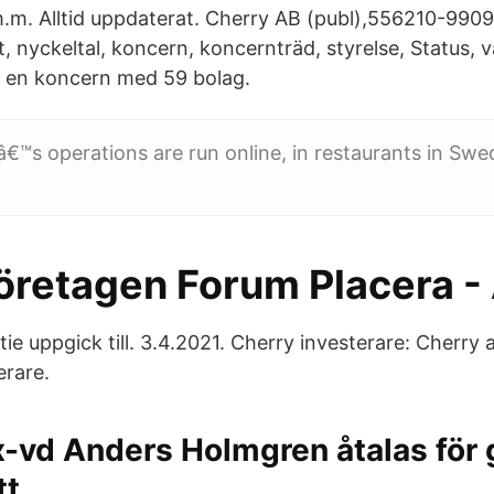
.m. Alltid uppdaterat. Cherry AB (publ),556210-9909 
ut, nyckeltal, koncern, koncernträd, styrelse, Status,
i en koncern med 59 bolag.
™s operations are run online, in restaurants in Sw
öretagen Forum Placera -
tie uppgick till. 3.4.2021. Cherry investerare: Cherry 
erare.
-vd Anders Holmgren åtalas för 
tt