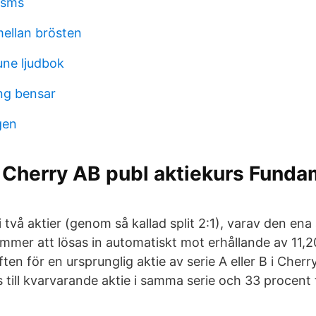
 sms
ellan brösten
ne ljudbok
ng bensar
gen
Cherry AB publ aktiekurs Funda
i två aktier (genom så kallad split 2:1), varav den ena 
ommer att lösas in automatiskt mot erhållande av 11,2
ten för en ursprunglig aktie av serie A eller B i Cher
till kvarvarande aktie i samma serie och 33 procent til