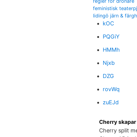
regler for dronare
feministisk teaterp
lidingö järn & färg
kOC
PQGiY
HMMh
Njxb
DZG
rovWq
zuEJd
Cherry skapar 
Cherry split m