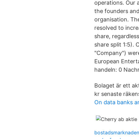
operations. Our 
the founders and
organisation. Th
resolved to incr
share, regardless
share split 1:5).
"Company") were 
European Enterta
handeln: 0 Nachr
Bolaget är ett a
kr senaste räken
On data banks 
bostadsmarknaden