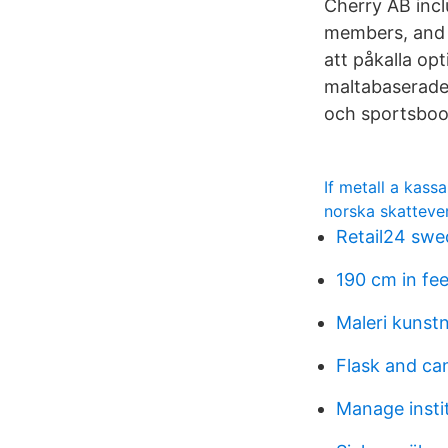
Cherry AB incl
members, and 
att påkalla opt
maltabaserade 
och sportsboo
If metall a kass
norska skatteve
Retail24 swe
190 cm in fee
Maleri kunst
Flask and c
Manage insti