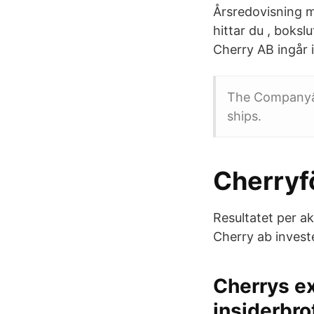
Årsredovisning m
hittar du , boksl
Cherry AB ingår 
The Companyâ€
ships.
Cherryf
Resultatet per ak
Cherry ab invest
Cherrys ex
insiderbro