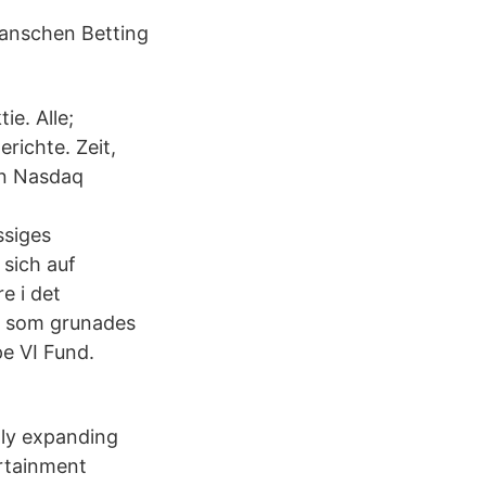
ranschen Betting
e. Alle;
richte. Zeit,
ån Nasdaq
ssiges
 sich auf
e i det
r, som grunades
e VI Fund.
dly expanding
rtainment