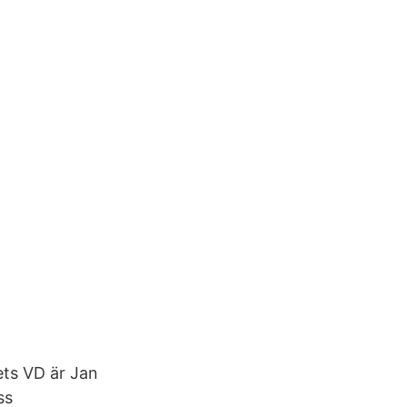
ets VD är Jan
ss