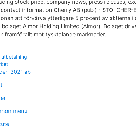
uding stock price, company news, press releases, ex
contact information Cherry AB (publ) - STO: CHER-B.
ionen att förvärva ytterligare 5 procent av aktierna i 
bolaget Almor Holding Limited (Almor). Bolaget driv
k framförallt mot tysktalande marknader.
a utbetalning
rket
den 2021 ab
t
ner
annon menu
tute