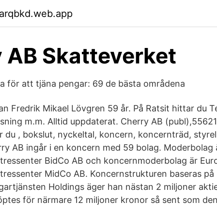
garqbkd.web.app
 AB Skatteverket
 för att tjäna pengar: 69 de bästa områdena
an Fredrik Mikael Lövgren 59 år. På Ratsit hittar du
sning m.m. Alltid uppdaterat. Cherry AB (publ),5562
ar du , bokslut, nyckeltal, koncern, koncernträd, styrel
ry AB ingår i en koncern med 59 bolag. Moderbolag 
ntressenter BidCo AB och koncernmoderbolag är Eur
tressenter MidCo AB. Koncernstrukturen baseras på 
gartjänsten Holdings äger han nästan 2 miljoner aktie
ptes för närmare 12 miljoner kronor så sent som den 