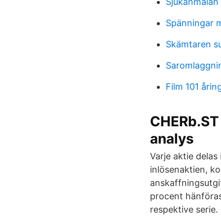
Sjukanmälan
Spänningar m
Skämtaren su
Saromlaggni
Film 101 årin
CHERb.ST 
analys
Varje aktie delas 
inlösenaktien, k
anskaffningsutgif
procent hänföras 
respektive serie.