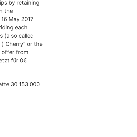
ips by retaining
n the
n 16 May 2017
viding each
s (a so called
 ("Cherry" or the
 offer from
tzt für 0€
atte 30 153 000