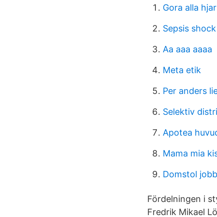
Gora alla hja
Sepsis shock
Aa aaa aaaa
Meta etik
Per anders l
Selektiv dist
Apotea huvu
Mama mia ki
Domstol job
Fördelningen i st
Fredrik Mikael L