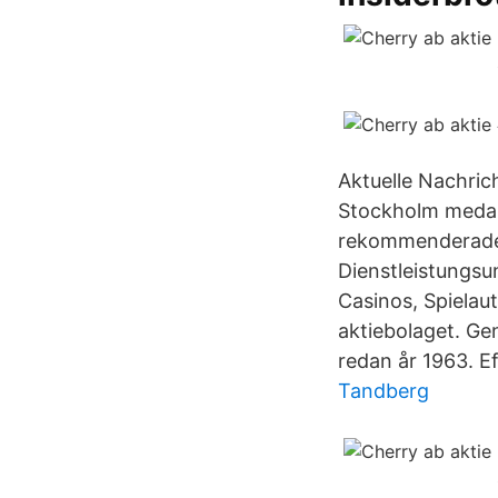
Aktuelle Nachri
Stockholm medan 
rekommenderades
Dienstleistungsu
Casinos, Spielau
aktiebolaget. Ge
redan år 1963. E
Tandberg