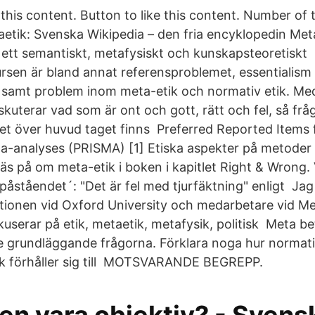
this content. Button to like this content. Number of 
tik: Svenska Wikipedia – den fria encyklopedin Meta
ur ett semantiskt, metafysiskt och kunskapsteoretisk
ursen är bland annat referensproblemet, essentialism
 samt problem inom meta-etik och normativ etik. Me
iskuterar vad som är ont och gott, rätt och fel, så fr
t över huvud taget finns Preferred Reported Items 
-analyses (PRISMA) [1] Etiska aspekter på metoder 
Läs på om meta-etik i boken i kapitlet Right & Wrong.
påståendet´: "Det är fel med tjurfäktning" enligt Jag
itutionen vid Oxford University och medarbetare vid M
userar på etik, metaetik, metafysik, politisk Meta be
de grundläggande frågorna. Förklara noga hur normativ
ik förhåller sig till MOTSVARANDE BEGREPP.