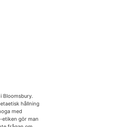
 i Bloomsbury.
etaetisk hållning
e noga med
ta-etiken gör man
inte frågan om