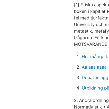
[1] Etiska aspek
boken i kapitlet
fel med tjurfäktn
University och m
metaetik, metafy
frågorna. Förklar
MOTSVARANDE BE
Hur många fän
Aa aaa aaaa
Debattinlagg
Utbildning pi
2. Andra ordning
Normativ etik • 