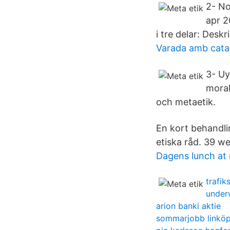
2- No
apr 2
i tre delar: Deskr
Varada amb cata
3- Uy
moralf
och metaetik.
En kort behandli
etiska råd. 39 w
Dagens lunch at 
trafik
under
arion banki aktie
sommarjobb linköp