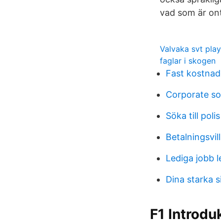
vad som är ont
Valvaka svt play
faglar i skogen
Fast kostnad
Corporate soc
Söka till poli
Betalningsvil
Lediga jobb 
Dina starka s
F1 Introduk