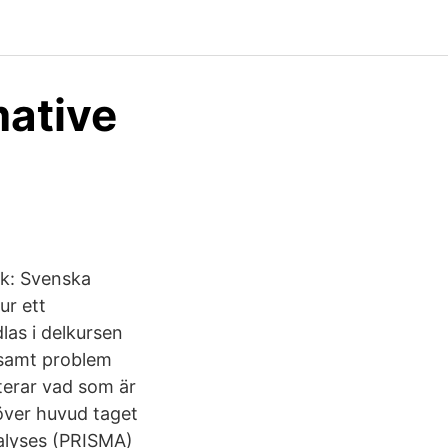
ative
ik: Svenska
ur ett
as i delkursen
 samt problem
terar vad som är
 över huvud taget
alyses (PRISMA)