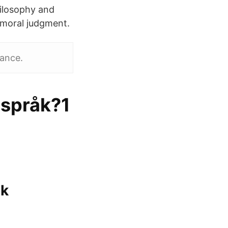
hilosophy and
 moral judgment.
iance.
aspråk?1
ok