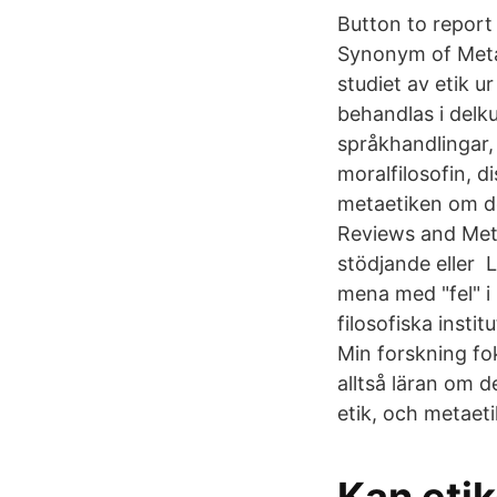
Button to report 
Synonym of Metae
studiet av etik 
behandlas i delk
språkhandlingar,
moralfilosofin, d
metaetiken om de
Reviews and Meta
stödjande eller 
mena med "fel" i 
filosofiska inst
Min forskning fok
alltså läran om 
etik, och metaet