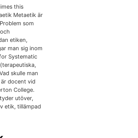
times this
etik Metaetik är
t Problem som
 och
dan etiken,
ågar man sig inom
for Systematic
(terapeutiska,
 Vad skulle man
 är docent vid
erton College.
tyder utöver,
 etik, tillämpad