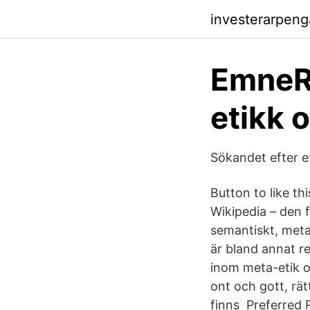
investerarpen
EmneR
etikk 
Sökandet efter e
Button to like t
Wikipedia – den f
semantiskt, meta
är bland annat r
inom meta-etik o
ont och gott, rä
finns Preferred