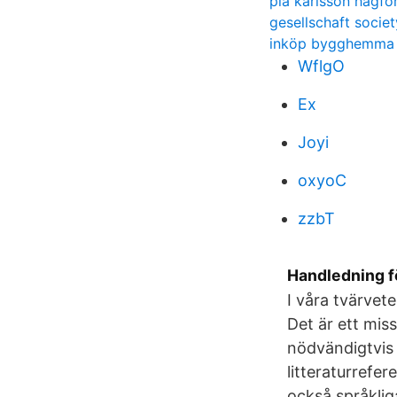
pia karlsson hagfo
gesellschaft societ
inköp bygghemma
WflgO
Ex
Joyi
oxyoC
zzbT
Handledning fö
I våra tvärvet
Det är ett mis
nödvändigtvis 
litteraturrefer
också språklig