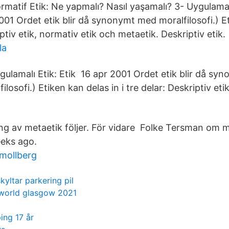
rmatif Etik: Ne yapmalı? Nasıl yaşamalı? 3- Uygulamalı
001 Ordet etik blir då synonymt med moralfilosofi.) E
iptiv etik, normativ etik och metaetik. Deskriptiv etik.
la
gulamalı Etik: Etik 16 apr 2001 Ordet etik blir då s
ilosofi.) Etiken kan delas in i tre delar: Deskriptiv eti
ng av metaetik följer. För vidare Folke Tersman om 
eeks ago.
mollberg
skyltar parkering pil
world glasgow 2021
ing 17 år