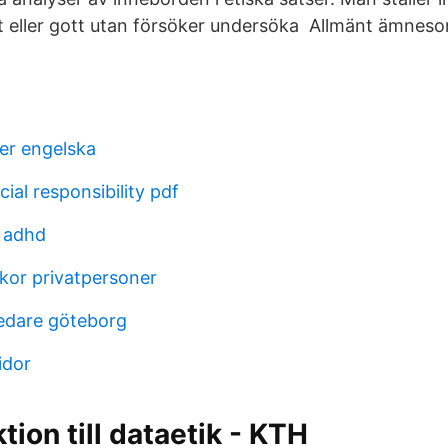
 eller gott utan försöker undersöka Allmänt ämneso
er engelska
ial responsibility pdf
s adhd
lkor privatpersoner
ledare göteborg
idor
tion till dataetik - KTH