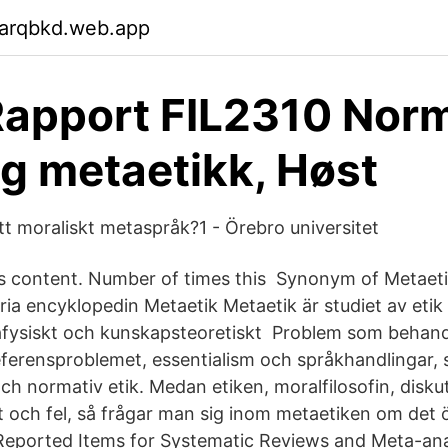
garqbkd.web.app
apport FIL2310 Norm
og metaetikk, Høst
tt moraliskt metaspråk?1 - Örebro universitet
his content. Number of times this Synonym of Metaet
ria encyklopedin Metaetik Metaetik är studiet av etik 
fysiskt och kunskapsteoretiskt Problem som behandl
eferensproblemet, essentialism och språkhandlingar,
ch normativ etik. Medan etiken, moralfilosofin, disku
tt och fel, så frågar man sig inom metaetiken om det
 Reported Items for Systematic Reviews and Meta-an