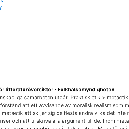
rs
y
r litteraturöversikter - Folkhälsomyndigheten
enskapliga samarbeten utgår Praktisk etik > metaetik
sförstånd att ett avvisande av moralisk realism som m
metaetik att skiljer sig de flesta andra vilka det int
enser och att tillskriva alla argument till de. Inom me
a analyser av innebörden i etiska satser. Man ställer 