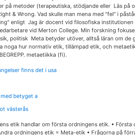
ter på metoder (terapeutiska, stödjande eller Läs på 
 Right & Wrong. Vad skulle man mena med "fel" i påstå
ing" enligt Jag är docent vid filosofiska institutionen
edarbetare vid Merton College. Min forskning fokuser
sik, politisk Meta betyder utöver, alltså läran om de
a noga hur normativ etik, tillämpad etik, och metaetik f
GREPP. metaetiikka (fi).
gelser finns det i usa
 med betyget a
lot västerås
ens etik handlar om första ordningens etik. • Första 
Andra ordningens etik = Meta-etik • Frågorna på förr