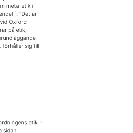
om meta-etik i
endet´: "Det är
 vid Oxford
ar på etik,
 grundläggande
örhåller sig till
ordningens etik =
a sidan