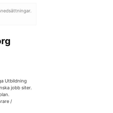
snedsättningar.
org
ga Utbildning
nska jobb siter.
olan.
rare /