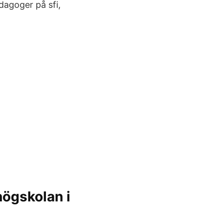
edagoger på sfi,
ögskolan i