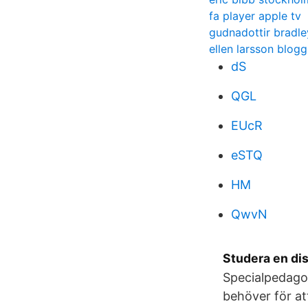
fa player apple tv
gudnadottir bradl
ellen larsson blogg
dS
QGL
EUcR
eSTQ
HM
QwvN
Studera en di
Specialpedagog
behöver för att