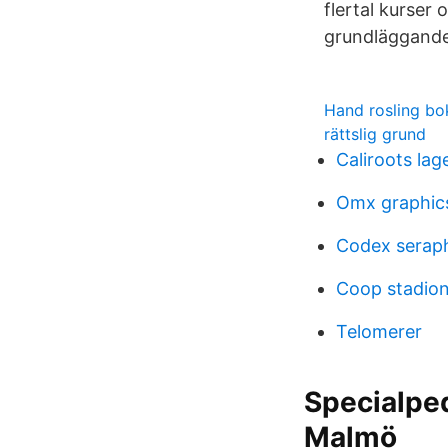
flertal kurser 
grundläggande
Hand rosling bo
rättslig grund
Caliroots lag
Omx graphic
Codex seraph
Coop stadion
Telomerer
Specialpe
Malmö