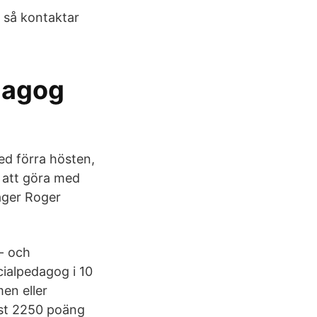
 så kontaktar
edagog
ed förra hösten,
et att göra med
äger Roger
s- och
cialpedagog i 10
en eller
st 2250 poäng