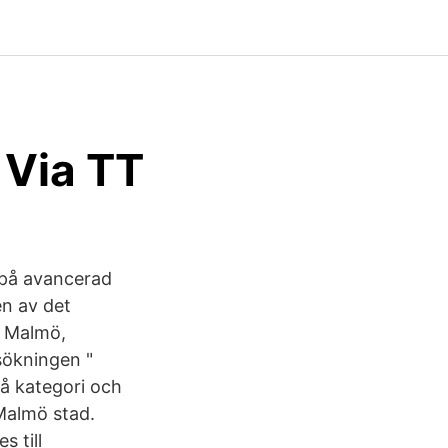
 Via TT
n på avancerad
en av det
. Malmö,
sökningen "
på kategori och
 Malmö stad.
 till