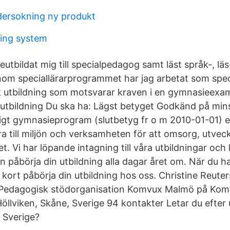
ersokning ny produkt
ing system
reutbildat mig till specialpedagog samt läst språk-, lä
inom speciallärarprogrammet har jag arbetat som spe
k utbildning som motsvarar kraven i en gymnasieexam
tbildning Du ska ha: Lägst betyget Godkänd på min
ndigt gymnasieprogram (slutbetyg fr o m 2010-01-01) e
a till miljön och verksamheten för att omsorg, utvec
et. Vi har löpande intagning till våra utbildningar och 
n påbörja din utbildning alla dagar året om. När du h
ort påbörja din utbildning hos oss. Christine Reuter
Pedagogisk stödorganisation Komvux Malmö på Ko
llviken, Skåne, Sverige 94 kontakter Letar du efter 
 Sverige?