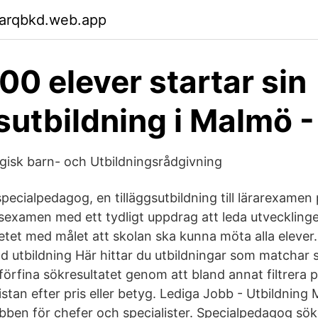
garqbkd.web.app
00 elever startar sin
sutbildning i Malmö -
isk barn- och Utbildningsrådgivning
 specialpedagog, en tilläggsutbildning till lärarexame
esexamen med ett tydligt uppdrag att leda utveckling
tet med målet att skolan ska kunna möta alla elever
 utbildning Här hittar du utbildningar som matchar 
förfina sökresultatet genom att bland annat filtrera 
 listan efter pris eller betyg. Lediga Jobb - Utbildning
ben för chefer och specialister. Specialpedagog sökes