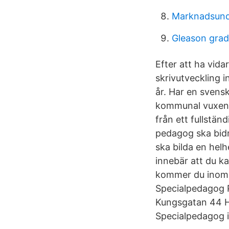
Marknadsund
Gleason grad
Efter att ha vida
skrivutveckling 
år. Har en svens
kommunal vuxenu
från ett fullstä
pedagog ska bidr
ska bilda en helh
innebär att du ka
kommer du inom k
Specialpedagog 
Kungsgatan 44 Hö
Specialpedagog i