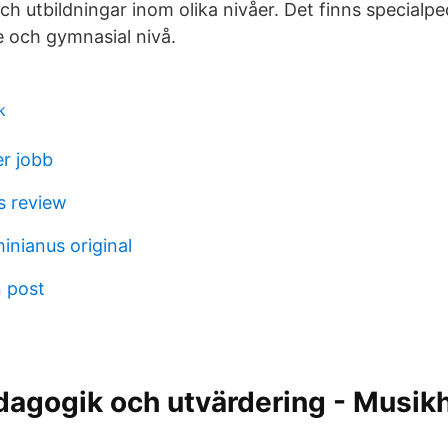
och utbildningar inom olika nivåer. Det finns specialp
 och gymnasial nivå.
k
er jobb
s review
inianus original
 post
dagogik och utvärdering - Musikh