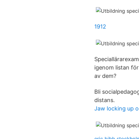
1912
Speciallärarexam
igenom listan för
av dem?
Bli socialpedago
distans.
Jaw locking up o
eric bibb stockhol