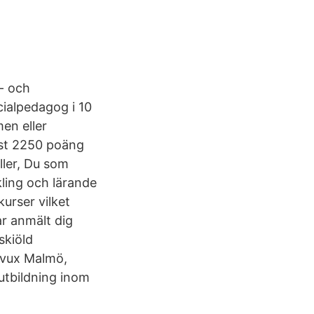
s- och
cialpedagog i 10
en eller
st 2250 poäng
ller, Du som
kling och lärande
kurser vilket
ar anmält dig
skiöld
mvux Malmö,
utbildning inom