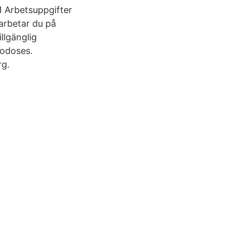
21 Arbetsuppgifter
arbetar du på
llgänglig
lgodoses.
rg.