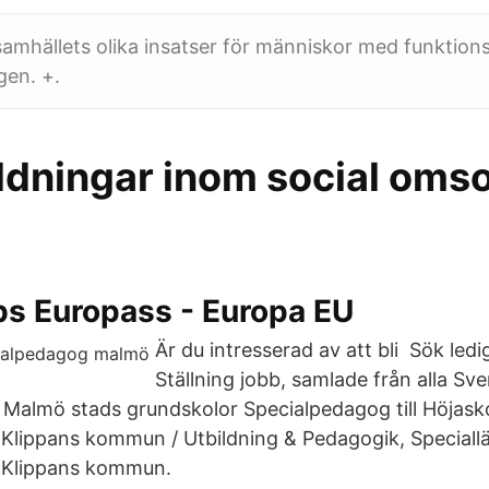
samhällets olika insatser för människor med funktion
gen. +.
ldningar inom social oms
bs Europass - Europa EU
Är du intresserad av att bli Sök ledi
Ställning jobb, samlade från alla Sve
ll Malmö stads grundskolor Specialpedagog till Höjask
Klippans kommun / Utbildning & Pedagogik, Speciallä
 Klippans kommun.