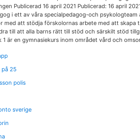
ngen Publicerad 16 april 2021 Publicerad: 16 april 20
gog i ett av våra specialpedagog-och psykologteam 
r med att stödja förskolornas arbete med att skapa ti
ra till att alla barns rätt till stöd och särskilt stöd til
k 1 är en gymnasiekurs inom området vård och omso
app
g på 25
sson polis
t
onto sverige
orin
ma