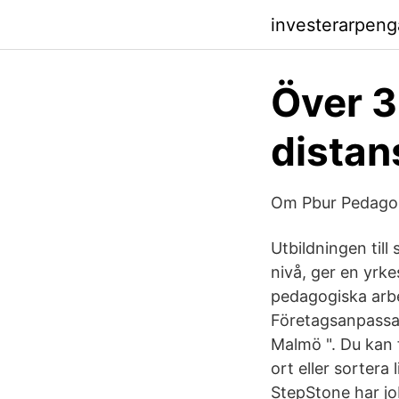
investerarpen
Över 3
distan
Om Pbur Pedagog
Utbildningen till
nivå, ger en yrk
pedagogiska arbe
Företagsanpassad
Malmö ". Du kan 
ort eller sortera
StepStone har job