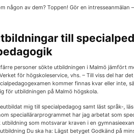
 om någon av dem? Toppen! Gör en intresseanmälan –
tbildningar till specialp
pedagogik
färre personer sökte utbildningen i Malmö jämfört m
n Verket för högskoleservice, vhs. – Till viss del har d
cialpedagogexamen kommer finnas kvar eller inte, s
g för utbildningen på Malmö högskola.
reutbildat mig till specialpedagog samt läst språk-, lä
inom speciallärarprogrammet har jag arbetat som spe
k utbildning som motsvarar kraven i en gymnasieexam
tbildning Du ska ha: Lägst betyget Godkänd på min