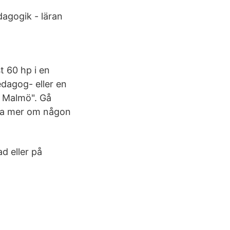
dagogik - läran
t 60 hp i en
edagog- eller en
i Malmö". Gå
veta mer om någon
d eller på