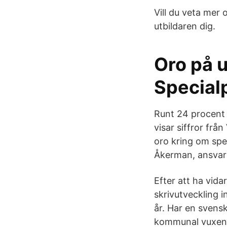
Vill du veta mer
utbildaren dig.
Oro på u
Special
Runt 24 procent 
visar siffror frå
oro kring om spe
Åkerman, ansvari
Efter att ha vida
skrivutveckling 
år. Har en svens
kommunal vuxenu