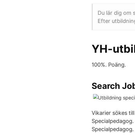
Du lär dig om 
Efter utbildnin
YH-utbi
100%. Poäng.
Search Jo
Vikarier sökes ti
Specialpedagog. 
Specialpedagog.