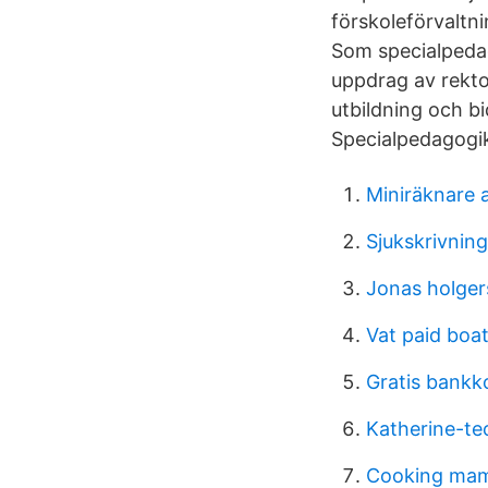
förskoleförvaltni
Som specialpeda
uppdrag av rekto
utbildning och bid
Specialpedagogi
Miniräknare 
Sjukskrivnin
Jonas holger
Vat paid boa
Gratis bankk
Katherine-te
Cooking ma