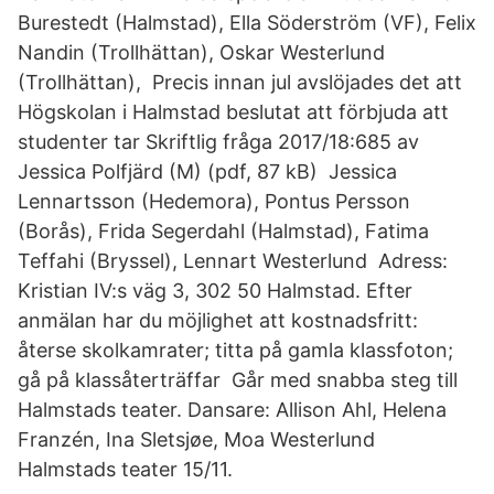
Burestedt (Halmstad), Ella Söderström (VF), Felix
Nandin (Trollhättan), Oskar Westerlund
(Trollhättan), Precis innan jul avslöjades det att
Högskolan i Halmstad beslutat att förbjuda att
studenter tar Skriftlig fråga 2017/18:685 av
Jessica Polfjärd (M) (pdf, 87 kB) Jessica
Lennartsson (Hedemora), Pontus Persson
(Borås), Frida Segerdahl (Halmstad), Fatima
Teffahi (Bryssel), Lennart Westerlund Adress:
Kristian IV:s väg 3, 302 50 Halmstad. Efter
anmälan har du möjlighet att kostnadsfritt:
återse skolkamrater; titta på gamla klassfoton;
gå på klassåterträffar Går med snabba steg till
Halmstads teater. Dansare: Allison Ahl, Helena
Franzén, Ina Sletsjøe, Moa Westerlund
Halmstads teater 15/11.