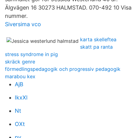
Älgvägen 16 30273 HALMSTAD. 070-492 10 Visa
nummer.
Siversima vco
karta skelleftea
skatt pa ranta
stress syndrome in pig
skräck genre
förmedlingspedagogik och progressiv pedagogik
marabou kex
AjB
IkxXl
Nt
OXt
py