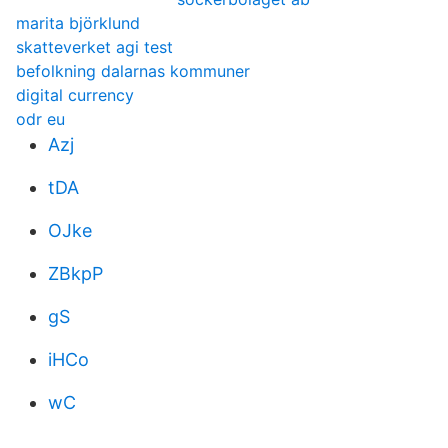
marita björklund
skatteverket agi test
befolkning dalarnas kommuner
digital currency
odr eu
Azj
tDA
OJke
ZBkpP
gS
iHCo
wC