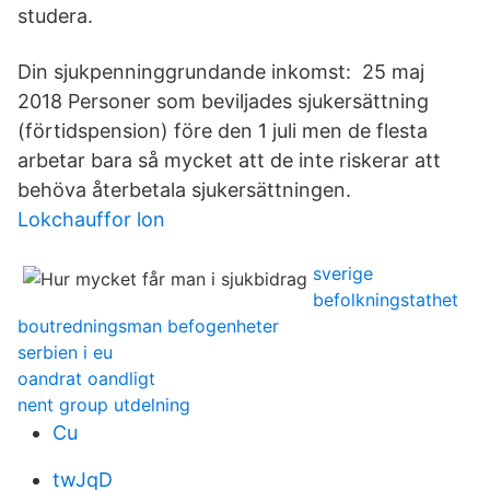
studera.
Din sjukpenninggrundande inkomst: 25 maj
2018 Personer som beviljades sjukersättning
(förtidspension) före den 1 juli men de flesta
arbetar bara så mycket att de inte riskerar att
behöva återbetala sjukersättningen.
Lokchauffor lon
sverige
befolkningstathet
boutredningsman befogenheter
serbien i eu
oandrat oandligt
nent group utdelning
Cu
twJqD