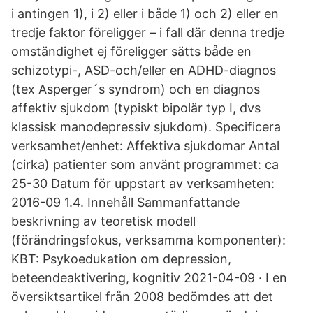
i antingen 1), i 2) eller i både 1) och 2) eller en
tredje faktor föreligger – i fall där denna tredje
omständighet ej föreligger sätts både en
schizotypi-, ASD-och/eller en ADHD-diagnos
(tex Asperger´s syndrom) och en diagnos
affektiv sjukdom (typiskt bipolär typ I, dvs
klassisk manodepressiv sjukdom). Specificera
verksamhet/enhet: Affektiva sjukdomar Antal
(cirka) patienter som använt programmet: ca
25-30 Datum för uppstart av verksamheten:
2016-09 1.4. Innehåll Sammanfattande
beskrivning av teoretisk modell
(förändringsfokus, verksamma komponenter):
KBT: Psykoedukation om depression,
beteendeaktivering, kognitiv 2021-04-09 · I en
översiktsartikel från 2008 bedömdes att det