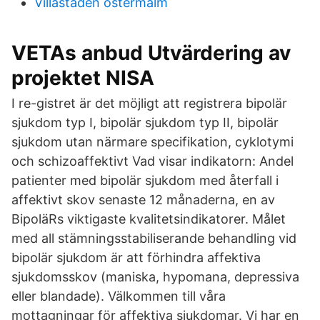
Villastaden ostermalm
VETAs anbud Utvärdering av
projektet NISA
I re-gistret är det möjligt att registrera bipolär
sjukdom typ I, bipolär sjukdom typ II, bipolär
sjukdom utan närmare specifikation, cyklotymi
och schizoaffektivt Vad visar indikatorn: Andel
patienter med bipolär sjukdom med återfall i
affektivt skov senaste 12 månaderna, en av
BipoläRs viktigaste kvalitetsindikatorer. Målet
med all stämningsstabiliserande behandling vid
bipolär sjukdom är att förhindra affektiva
sjukdomsskov (maniska, hypomana, depressiva
eller blandade). Välkommen till våra
mottagningar för affektiva sjukdomar. Vi har en