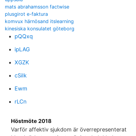
mats abrahamsson factwise
plusgirot e-faktura
komvux härnösand itslearning
kinesiska konsulatet göteborg
pQQxq
ipLAG
XGZK
cSiIk
Ewm
rLCn
Höstmöte 2018
Varför affektiv sjukdom är överrepresenterat