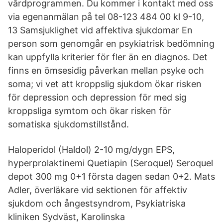
vårdprogrammen. Du kommer i kontakt med oss
via egenanmälan på tel 08-123 484 00 kl 9-10,
13 Samsjuklighet vid affektiva sjukdomar En
person som genomgår en psykiatrisk bedömning
kan uppfylla kriterier för fler än en diagnos. Det
finns en ömsesidig påverkan mellan psyke och
soma; vi vet att kroppslig sjukdom ökar risken
för depression och depression för med sig
kroppsliga symtom och ökar risken för
somatiska sjukdomstillstånd.
Haloperidol (Haldol) 2-10 mg/dygn EPS,
hyperprolaktinemi Quetiapin (Seroquel) Seroquel
depot 300 mg 0+1 första dagen sedan 0+2. Mats
Adler, överläkare vid sektionen för affektiv
sjukdom och ångestsyndrom, Psykiatriska
kliniken Sydväst, Karolinska