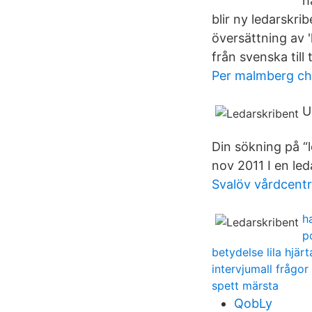
h
blir ny ledarskr
översättning av 
från svenska till 
Per malmberg ch
U
Din sökning på “
nov 2011 I en led
Svalöv vårdcentr
h
p
betydelse lila hjärt
intervjumall frågor
spett märsta
QobLy