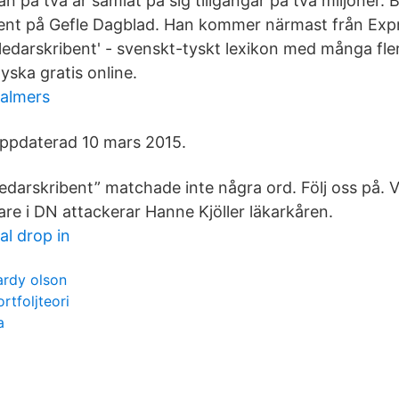
an på två år samlat på sig tillgångar på två miljoner. 
ibent på Gefle Dagblad. Han kommer närmast från Ex
'ledarskribent' - svenskt-tyskt lexikon med många fle
tyska gratis online.
almers
ppdaterad 10 mars 2015.
ledarskribent” matchade inte några ord. Följ oss på. 
are i DN attackerar Hanne Kjöller läkarkåren.
al drop in
ardy olson
ortfoljteori
a