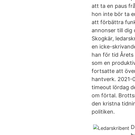
att ta en paus f
hon inte bör ta e
att förbättra fun
annonser till dig
Skogkär, ledarsk
en icke-skrivande
han för tid Året
som en produktiv
fortsatte att öve
hantverk. 2021-0
timeout lördag d
om förtal. Brott
den kristna tidn
politiken.
D