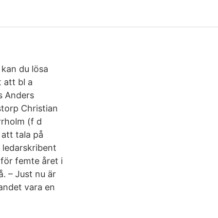
 kan du lösa
 att bl a
s Anders
torp Christian
rrholm (f d
att tala på
ledarskribent
för femte året i
å. – Just nu är
landet vara en