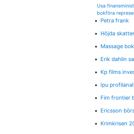
Usa finansminist
bokföra represe
Petra frank
Höjda skatte
Massage bok
Erik dahlin s
Kp films inve
Ipu profilana
Fim frontier 
Ericsson bör
Krimkrisen 2