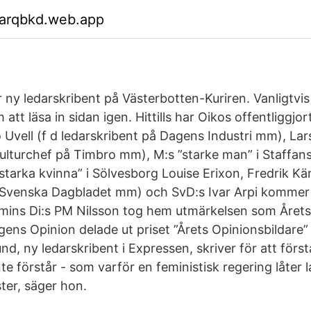
garqbkd.web.app
 ny ledarskribent på Västerbotten-Kuriren. Vanligtvis
tt läsa in sidan igen. Hittills har Oikos offentliggjort
vell (f d ledarskribent på Dagens Industri mm), Lar
ulturchef på Timbro mm), M:s ”starke man” i Staffans
starka kvinna” i Sölvesborg Louise Erixon, Fredrik Kä
 Svenska Dagbladet mm) och SvD:s Ivar Arpi kommer 
ins Di:s PM Nilsson tog hem utmärkelsen som Årets 
ens Opinion delade ut priset ”Årets Opinionsbildare” 
nd, ny ledarskribent i Expressen, skriver för att först
te förstår - som varför en feministisk regering låter 
ster, säger hon.