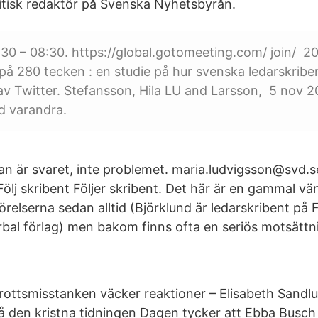
litisk redaktör på Svenska Nyhetsbyrån.
:30 – 08:30. https://global.gotomeeting.com/ join/ 2
på 280 tecken : en studie på hur svenska ledarskrib
v Twitter. Stefansson, Hila LU and Larsson, 5 nov 20
d varandra.
an är svaret, inte problemet. maria.ludvigsson@svd.s
lj skribent Följer skribent. Det här är en gammal vän
rörelserna sedan alltid (Björklund är ledarskribent p
rbal förlag) men bakom finns ofta en seriös motsätt
rottsmisstanken väcker reaktioner – Elisabeth Sandlu
å den kristna tidningen Dagen tycker att Ebba Busc