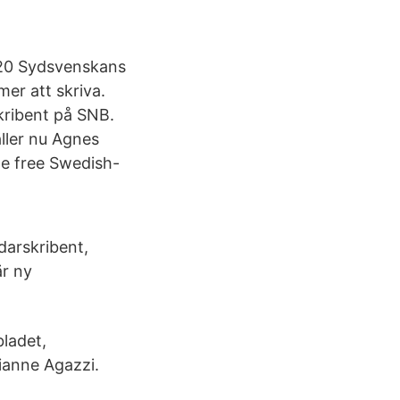
020 Sydsvenskans
er att skriva.
kribent på SNB.
äller nu Agnes
the free Swedish-
darskribent,
är ny
ladet,
ianne Agazzi.