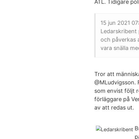
ATL. Tidigare po
15 jun 2021 07
Ledarskribent 
och påverkas a
vara snälla me
Tror att människ
@MLudvigsson. Fö
som envist följt 
förläggare på Ve
av att redas ut.
B
p