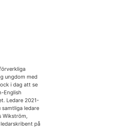
förverkliga
kig ungdom med
ock i dag att se
h-English
et. Ledare 2021-
 samtliga ledare
s Wikström,
ledarskribent på