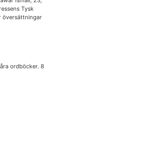
Bawar Ismail, 23,
pressens Tysk
r översättningar
Våra ordböcker. 8