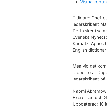
Visma kontak
Tidigare: Chefr
ledarskribent Mat
Detta sker i sam
Svenska Nyhetsbyr
Karnatz. Agnes ha
English dictiona
Men vid det komm
rapporterar Dagen
ledarskribent på
Naomi Abramowic
Expressen och Gö
Uppdaterad: 10 ju