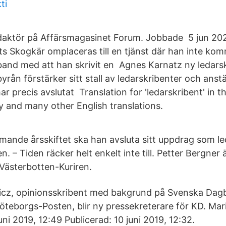
ti
edaktör på Affärsmagasinet Forum. Jobbade 5 jun 2
s Skogkär omplaceras till en tjänst där han inte komm
band med att han skrivit en Agnes Karnatz ny ledars
ån förstärker sitt stall av ledarskribenter och anst
r precis avslutat Translation for 'ledarskribent' in 
ry and many other English translations.
ande årsskiftet ska han avsluta sitt uppdrag som le
. – Tiden räcker helt enkelt inte till. Petter Bergner 
 Västerbotten-Kuriren.
z, opinionsskribent med bakgrund på Svenska Dagb
teborgs-Posten, blir ny pressekreterare för KD. Mar
ni 2019, 12:49 Publicerad: 10 juni 2019, 12:32.