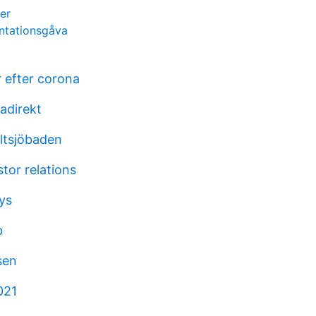
er
ntationsgåva
r efter corona
adirekt
altsjöbaden
stor relations
lys
b
sen
021