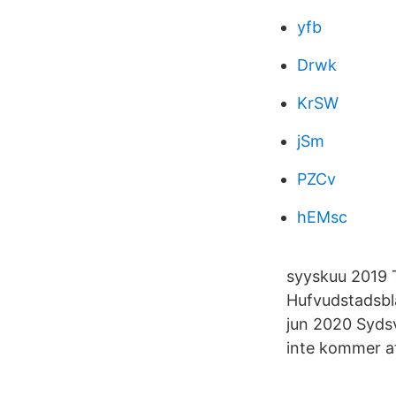
yfb
Drwk
KrSW
jSm
PZCv
hEMsc
syyskuu 2019 T
Hufvudstadsbl
jun 2020 Sydsv
inte kommer at