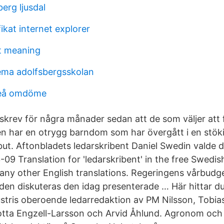
rg ljusdal
fikat internet explorer
nt meaning
ema adolfsbergsskolan
uleå omdöme
 skrev för några månader sedan att de som väljer att 
n har en otrygg barndom som har övergått i en stö
ebut. Aftonbladets ledarskribent Daniel Swedin valde d
09 Translation for 'ledarskribent' in the free Swedis
any other English translations. Regeringens vårbudg
dden diskuteras den idag presenterade … Här hittar du
stris oberoende ledarredaktion av PM Nilsson, Tobia
otta Engzell-Larsson och Arvid Åhlund. Agronom och 