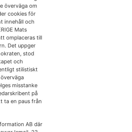
rde överväga om
der cookies för
nt innehåll och
VERIGE Mats
t omplaceras till
ern. Det uppger
mokraten, stod
kapet och
ligt stilistiskt
e överväga
elges misstanke
edarskribent på
t ta en paus från
nformation AB där