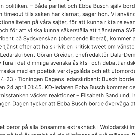
rån politiken. – Både partiet och Ebba Busch själv bo
n timeout tills saken har klarnat, säger hon. Vi använ
ktionaliteten på våra sajter, för att kunna rikta releva
 och för att vi ska kunna säkerställa att tjänsterna S
ribent på Sydsvenskan (oberoende liberal), kommer at
 tjänst efter att ha skrivit en kritisk tweet om vänst
s Ledarskribent Göran Greider, chefredaktör Dala-De
 fura i det dimmiga svenska åsikts- och debattlands
rraska med en poetisk verktygslåda och ett utomordent
4-23 · Tidningen Dagens ledarskribent: Busch bord
en 24 april 01:45. KD-ledaren Ebba Busch kommer d
smisstanken väcker reaktioner – Elisabeth Sandlund, l
ingen Dagen tycker att Ebba Busch borde överväga at
et beror på alla lönsamma extraknäck i Wolodarski I