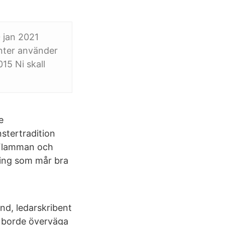
0 jan 2021
enter använder
15 Ni skall
e
stertradition
å Flamman och
ning som mår bra
nd, ledarskribent
h borde överväga