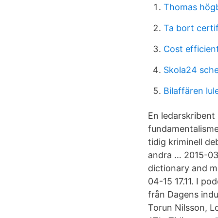
Thomas högbe
Ta bort certi
Cost efficie
Skola24 sch
Bilaffären l
En ledarskribent
fundamentalisme
tidig kriminell d
andra … 2015-03-
dictionary and m
04-15 17.11. I po
från Dagens indu
Torun Nilsson, L