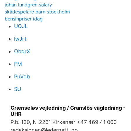
johan lundgren salary
skådespelare barn stockholm
bensinpriser idag
UQJL
lwJrt
ObqrX
FM
PuVob
SU
Grænseløs vejledning / Gränslös vägledning -
UHR
P.b. 130, N-2261 Kirkenær +47 469 41 000
redaksjonen@ledernett. no.