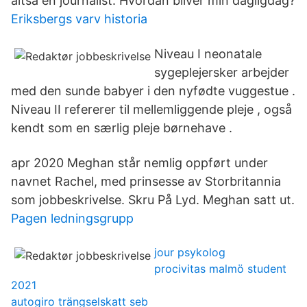
altså en journalist. Hvordan bliver min dagligdag?
Eriksbergs varv historia
Niveau I neonatale
sygeplejersker arbejder
med den sunde babyer i den nyfødte vuggestue .
Niveau II refererer til mellemliggende pleje , også
kendt som en særlig pleje børnehave .
apr 2020 Meghan står nemlig oppført under
navnet Rachel, med prinsesse av Storbritannia
som jobbeskrivelse. Skru På Lyd. Meghan satt ut.
Pagen ledningsgrupp
jour psykolog
procivitas malmö student
2021
autogiro trängselskatt seb