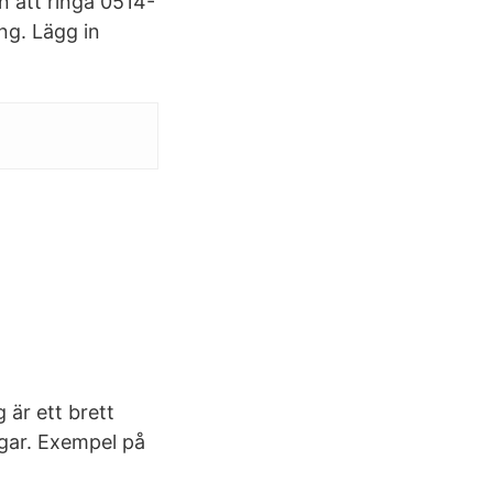
 att ringa 0514-
ng. Lägg in
är ett brett
ngar. Exempel på