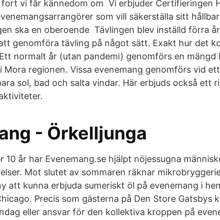
 fort vi får kännedom om Vi erbjuder Certifieringen H
enemangsarrangörer som vill säkerställa sitt hållbar
ngen ska en oberoende Tävlingen blev inställd förra år
å att genomföra tävling på något sätt. Exakt hur det
Ett normalt år (utan pandemi) genomförs en mängd 
Mora regionen. Vissa evenemang genomförs vid ett ti
bara sol, bad och salta vindar. Här erbjuds också ett r
tiviteter.
ng - Örkelljunga
 10 år har Evenemang.se hjälpt nöjessugna människor 
elser. Mot slutet av sommaren räknar mikrobryggeri
 att kunna erbjuda sumeriskt öl på evenemang i h
Chicago. Precis som gästerna på Den Store Gatsbys ka
dag eller ansvar för den kollektiva kroppen på ev