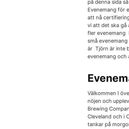
på denna sida så
Evenemang för ev
att nå certifieri
vi att det ska g
fler evenemang 
små evenemang i 
är Tjörn är inte 
evenemang och ak
Evenema
Välkommen I över
nöjen och upplev
Brewing Company
Cleveland och i 
tankar på morgon