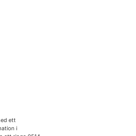
med ett
ation i