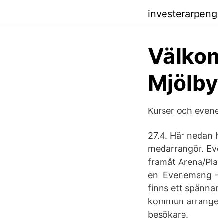
investerarpen
Välkom
Mjölb
Kurser och eve
27.4. Här nedan 
medarrangör. Eve
framåt Arena/Plat
en Evenemang - 
finns ett spännan
kommun arrangera
besökare.