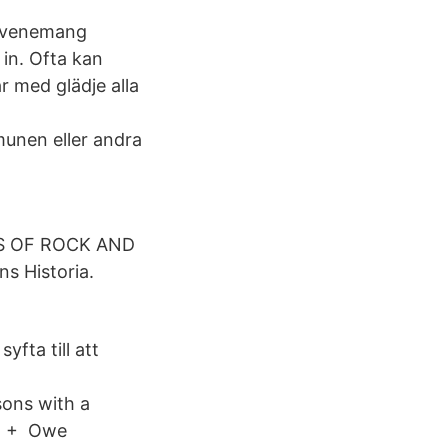
 evenemang
 in. Ofta kan
 med glädje alla
unen eller andra
KINGS OF ROCK AND
s Historia.
fta till att
sons with a
ME + Owe