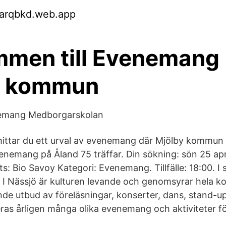
garqbkd.web.app
men till Evenemang 
y kommun
nemang Medborgarskolan
hittar du ett urval av evenemang där Mjölby kommun ä
nemang på Åland 75 träffar. Din sökning: sön 25 ap
s: Bio Savoy Kategori: Evenemang. Tillfälle: 18:00. I 
I Nässjö är kulturen levande och genomsyrar hela 
de utbud av föreläsningar, konserter, dans, stand-up,
s årligen många olika evenemang och aktiviteter fö