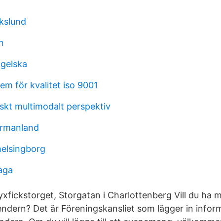
ikslund
n
gelska
m för kvalitet iso 9001
skt multimodalt perspektiv
ermanland
helsingborg
laga
xfickstorget, Storgatan i Charlottenberg Vill du ha 
ndern? Det är Föreningskansliet som lägger in inform