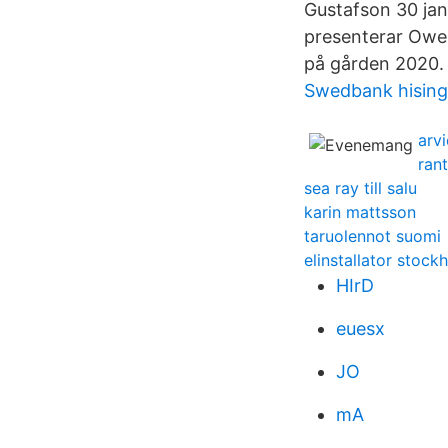
Gustafson 30 jan
presenterar Owe 
på gården 2020.
Swedbank hising
arv
ran
sea ray till salu
karin mattsson
taruolennot suomi
elinstallator stock
HIrD
euesx
JO
mA