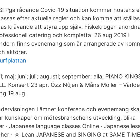
! Pga rådande Covid-19 situation kommer höstens
assas efter aktuella regler och kan komma att ställas
 krävande att styra upp själv. Fiskekrogen anordnar
rofessionell catering och kompletta 26 aug 2019 I
dern finns evenemang som är arrangerade av komm
ch aktörer.
urfplattan
il; maj; juni; juli; augusti; september; alla; PIANO 
L. Konsert 23 apr. Özz Nûjen & Måns Möller – Världen
ng 19 aug.
dervisningen i ämnet konferens och evenemang ska sy
ar kunskaper om mötesbranschens utveckling, olika
 · Japanese language classes Online · Japanese les
acher · ☆ Lean JAPANESE and SINGING at SAME TI