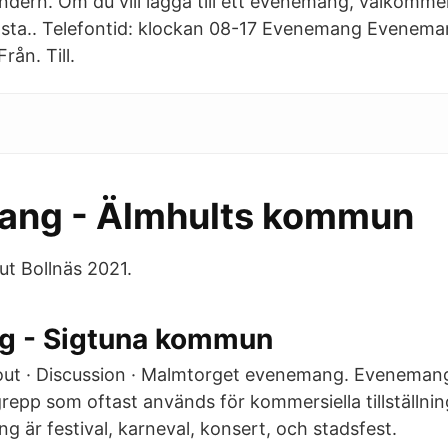
ern. Om du vill lägga till ett evenemang, välkommen
osta.. Telefontid: klockan 08-17 Evenemang Evenema
ån. Till.
ang - Älmhults kommun
aut Bollnäs 2021.
g - Sigtuna kommun
ut · Discussion · Malmtorget evenemang. Evenemang 
repp som oftast används för kommersiella tillställni
 är festival, karneval, konsert, och stadsfest.