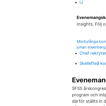
IJ
Evenemangska
Insights. Följ o
Mörbylånga kons
johan steenberg
Chef rekryte
Skellefteå k
Evenemang
SFSS årskongress
program och inbj
därför ställts i