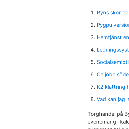
Ryns skor er
Pygpu versio
Hemtjänst en
Ledningssyste
Socialsemioti
Ce jobb söd
K2 klättring 
Vad kan jag 
Torghandel på By
evenemang i kale