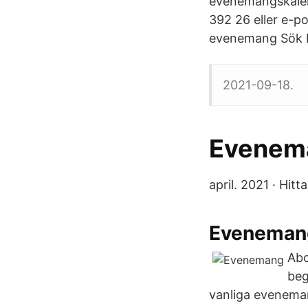
evenemangskalend
392 26 eller e-p
evenemang Sök Fr
2021-09-18.
Evenem
april. 2021 · Hitt
Eveneman
Abo
beg
vanliga evenemang