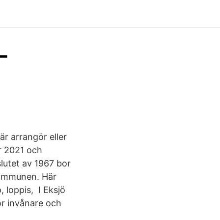
-
r arrangör eller
r 2021 och
slutet av 1967 bor
kommunen. Här
 loppis, I Eksjö
r invånare och