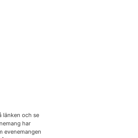
å länken och se
venemang har
n om evenemangen