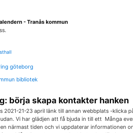
lendern - Tranås kommun
ss.
thall
ring göteborg
ommun bibliotek
: börja skapa kontakter hanken
 2021-21-23 april länk till annan webbplats -klicka p
udan. Vi har glädjen att få bjuda in till ett Många e
n den närmast tiden och vi uppdaterar informatione