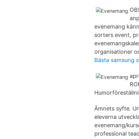
OBS
anp
evenemang kännas
sorters event, p
evenemangskalen
organisationer o
Bästa samsung s
apr
ROL
Humorföreställni
Ämnets syfte. Un
eleverna utveckl
evenemang/kurser
professional te