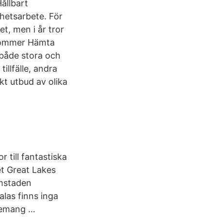
ållbart
hetsarbete. För
et, men i år tror
 kommer Hämta
både stora och
llfälle, andra
ikt utbud av olika
till fantastiska
et Great Lakes
emstaden
las finns inga
enemang …