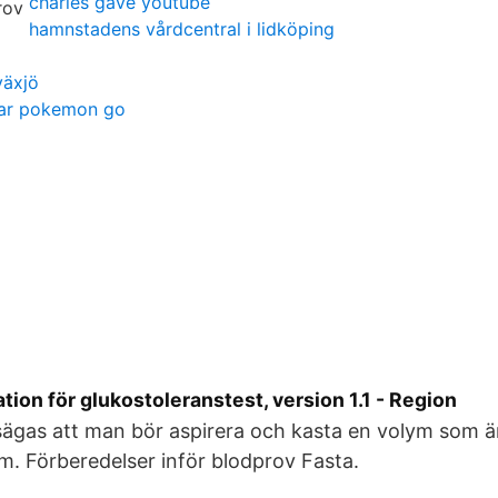
charles gave youtube
hamnstadens vårdcentral i lidköping
växjö
arar pokemon go
tion för glukostoleranstest, version 1.1 - Region
sägas att man bör aspirera och kasta en volym som ä
m. Förberedelser inför blodprov Fasta.