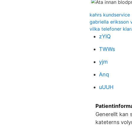
kahrs kundservice
gabriella eriksson 
vilka telefoner kl
zYlQ
TWWs
yjm
Anq
uUUH
Patientinforma
Generellt kan 
kateterns voly