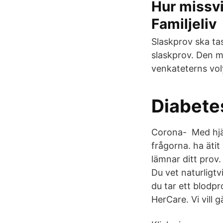
Hur missvi
Familjeliv
Slaskprov ska tas
slaskprov. Den m
venkateterns vo
Diabete
Corona- Med hjäl
frågorna. ha ätit
lämnar ditt prov.
Du vet naturligtv
du tar ett blodp
HerCare. Vi vill 