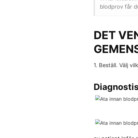
blodprov får d
DET VE
GEMENS
1. Beställ. Välj v
Diagnostis