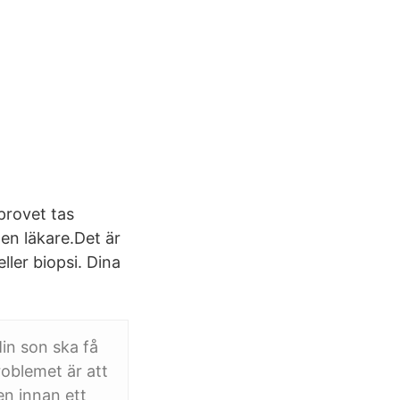
provet tas
 en läkare.Det är
ller biopsi. Dina
Min son ska få
roblemet är att
n innan ett