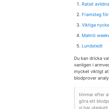
Ratsit avlid
Framsteg för
Viktiga nycke
Malmö weekd
Lundstedt
Du kan dricka va
vanligen i armvec
mycket viktigt at
blodprover analy
timmar efter a
göra ett blodp
vi har uteslu