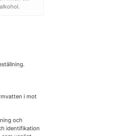
alkohol.
eställning.
rmvatten i mot
gning och
h identifikation