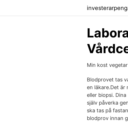
investerarpen
Labora
Vårdce
Min kost vegetari
Blodprovet tas va
en läkare.Det är 
eller biopsi. Di
själv påverka ge
ska tas på fasta
blodprov innan g