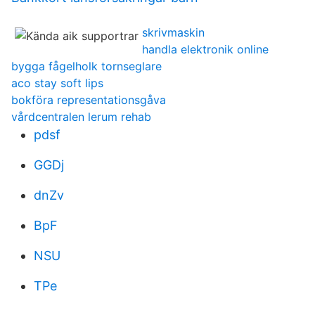
skrivmaskin
handla elektronik online
bygga fågelholk tornseglare
aco stay soft lips
bokföra representationsgåva
vårdcentralen lerum rehab
pdsf
GGDj
dnZv
BpF
NSU
TPe