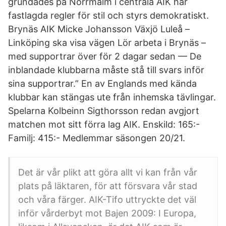
grundades på Norrmalm i centrala AIK har
fastlagda regler för stil och styrs demokratiskt.
Brynäs AIK Micke Johansson Växjö Luleå –
Linköping ska visa vägen Lör arbeta i Brynäs –
med supportrar över för 2 dagar sedan — De
inblandade klubbarna måste stå till svars inför
sina supportrar.” En av Englands med kända
klubbar kan stängas ute från inhemska tävlingar.
Spelarna Kolbeinn Sigthorsson redan avgjort
matchen mot sitt förra lag AIK. Enskild: 165:-
Familj: 415:- Medlemmar säsongen 20/21.
Det är vår plikt att göra allt vi kan från vår
plats på läktaren, för att försvara vår stad
och våra färger. AIK-Tifo uttryckte det väl
inför vårderbyt mot Bajen 2009: I Europa,